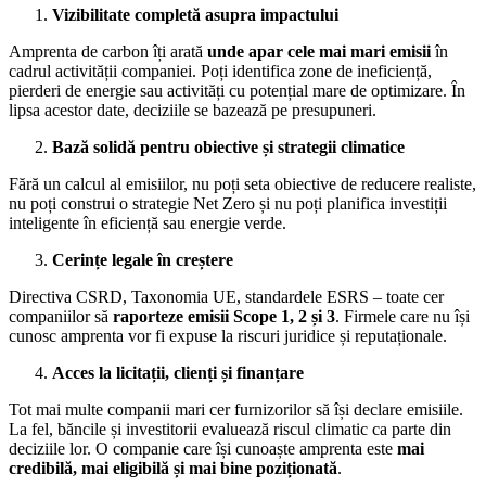
Vizibilitate completă asupra impactului
Amprenta de carbon îți arată
unde apar cele mai mari emisii
în
cadrul activității companiei. Poți identifica zone de ineficiență,
pierderi de energie sau activități cu potențial mare de optimizare. În
lipsa acestor date, deciziile se bazează pe presupuneri.
Bază solidă pentru obiective și strategii climatice
Fără un calcul al emisiilor, nu poți seta obiective de reducere realiste,
nu poți construi o strategie Net Zero și nu poți planifica investiții
inteligente în eficiență sau energie verde.
Cerințe legale în creștere
Directiva CSRD, Taxonomia UE, standardele ESRS – toate cer
companiilor să
raporteze emisii Scope 1, 2 și 3
. Firmele care nu își
cunosc amprenta vor fi expuse la riscuri juridice și reputaționale.
Acces la licitații, clienți și finanțare
Tot mai multe companii mari cer furnizorilor să își declare emisiile.
La fel, băncile și investitorii evaluează riscul climatic ca parte din
deciziile lor. O companie care își cunoaște amprenta este
mai
credibilă, mai eligibilă și mai bine poziționată
.