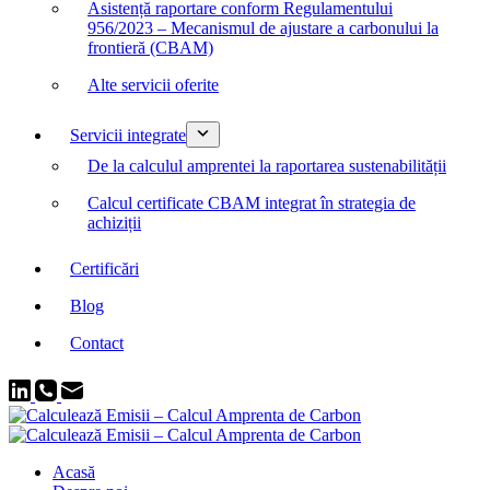
Asistență raportare conform Regulamentului
956/2023 – Mecanismul de ajustare a carbonului la
frontieră (CBAM)
Alte servicii oferite
Servicii integrate
De la calculul amprentei la raportarea sustenabilității
Calcul certificate CBAM integrat în strategia de
achiziții
Certificări
Blog
Contact
Acasă