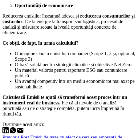
Oportunități de economisire
Reducerea emisiilor înseamnă adesea și
reducerea consumurilor și
costurilor
. De la energie la transport sau logistică, procesul de
analiză și măsurare scoate la iveală oportunități concrete de
eficientizare.
Ce obții, de fapt, în urma calculului?
O imagine clară a emisiilor companiei (Scope 1, 2 și, opțional,
Scope 3)
O bază solidă pentru strategii climatice și obiective Net Zero
Un material valoros pentru raportare ESG sau comunicare
publică
Un avantaj competitiv într-un mediu economic tot mai axat pe
sustenabilitate
Calculează Emisii te ajută să transformi acest proces într-un
instrument real de business.
Fie că ai nevoie de o analiză
punctuală sau de o strategie completă, putem lucra împreună în
ritmul tău.
Distribuie acest articol
Previous
Post
Emisii de gaze cu efect de seră sau amprentă de