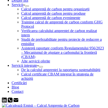
Despre noi
Servicii
Calcul amprentă de carbon pentru organizații
Calcul amprentă de carbon pentru produse
Calcul amprentă de carbon evenimente
Training calcul de amprentă de carbon conform GHG
Protocol
Verificarea calculului amprentei de carbon realizat
intern
Studii de prefezabilitate pentru proiecte de reducere a
emisiilor
Asistență raportare conform Regulamentului 956/2023
– Mecanismul de ajustare a carbonului la frontieră
(CBAM)
Alte servicii oferite
Servicii integrate
De la calculul amprentei la raportarea sustenabilității
Calcul certificate CBAM integrat în strategia de
achiziții
Certificări
Blog
Contact