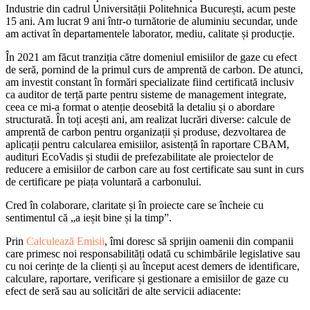
Industrie din cadrul Universității Politehnica București, acum peste
15 ani. Am lucrat 9 ani într-o turnătorie de aluminiu secundar, unde
am activat în departamentele laborator, mediu, calitate și producție.
În 2021 am făcut tranziția către domeniul emisiilor de gaze cu efect
de seră, pornind de la primul curs de amprentă de carbon. De atunci,
am investit constant în formări specializate fiind certificată inclusiv
ca auditor de terță parte pentru sisteme de management integrate,
ceea ce mi-a format o atenție deosebită la detaliu și o abordare
structurată. În toți acești ani, am realizat lucrări diverse: calcule de
amprentă de carbon pentru organizații și produse, dezvoltarea de
aplicații pentru calcularea emisiilor, asistență în raportare CBAM,
audituri EcoVadis și studii de prefezabilitate ale proiectelor de
reducere a emisiilor de carbon care au fost certificate sau sunt in curs
de certificare pe piața voluntară a carbonului.
Cred în colaborare, claritate și în proiecte care se încheie cu
sentimentul că „a ieșit bine și la timp”.
Prin
Calculează Emisii
, îmi doresc să sprijin oamenii din companii
care primesc noi responsabilități odată cu schimbările legislative sau
cu noi cerințe de la clienți și au început acest demers de identificare,
calculare, raportare, verificare și gestionare a emisiilor de gaze cu
efect de seră sau au solicitări de alte servicii adiacente: