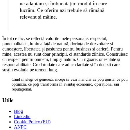
ne adaptăm și îmbunătățim modul în care
lucrăm. Ce oferim azi trebuie să rămână
relevant și mâine.
În tot ce fac, se reflectă valorile mele personale: respectul,
punctualitatea, iubirea față de natură, dorința de dezvoltare și
cunoaștere, libertatea și pasiunea pentru business și carieră. Pentru
mine, acestea nu sunt doar principii, ci standarde zilnice. Construiesc
cu respect pentru oameni, timp și natură. Cu rigoare, onestitate și
responsabilitate. Cred în date care aduc claritate și în decizii care
susțin evoluția pe termen lung.
Când înțelegi ce generezi, începi să vezi mai clar ce poți ajusta, ce poți
optimiza, ce poți transforma în avantaj economic, operațional sau
reputațional.
Utile
Blog
Linkedin
Cookie Policy (EU)
ANPC