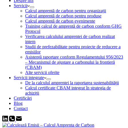
Despre noi
Servicii
Calcul amprentă de carbon pentru organizații
Calcul amprentă de carbon pentru produse
Calcul amprentă de carbon evenimente
Training calcul de amprentă de carbon conform GHG
Protocol
Verificarea calculului amprentei de carbon realizat
intern
Studii de prefezabilitate pentru proiecte de reducere a
emisiilor
Asistență raportare conform Regulamentului 956/2023
– Mecanismul de ajustare a carbonului la frontieră
(CBAM)
Alte servicii oferite
Servicii integrate
De la calculul amprentei la raportarea sustenabilității
Calcul certificate CBAM integrat în strategia de
achiziții
Certificări
Blog
Contact