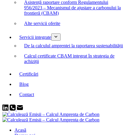
Asistență raportare conform Regulamentului
956/2023 – Mecanismul de ajustare a carbonului la
frontieră (CBAM)
Alte servicii oferite
Servicii integrate
De la calculul amprentei la raportarea sustenabilității
Calcul certificate CBAM integrat în strategia de
achiziții
Certificări
Blog
Contact
Acasă