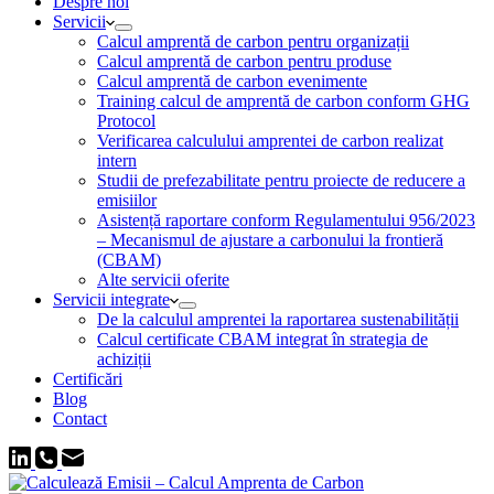
Despre noi
Servicii
Calcul amprentă de carbon pentru organizații
Calcul amprentă de carbon pentru produse
Calcul amprentă de carbon evenimente
Training calcul de amprentă de carbon conform GHG
Protocol
Verificarea calculului amprentei de carbon realizat
intern
Studii de prefezabilitate pentru proiecte de reducere a
emisiilor
Asistență raportare conform Regulamentului 956/2023
– Mecanismul de ajustare a carbonului la frontieră
(CBAM)
Alte servicii oferite
Servicii integrate
De la calculul amprentei la raportarea sustenabilității
Calcul certificate CBAM integrat în strategia de
achiziții
Certificări
Blog
Contact