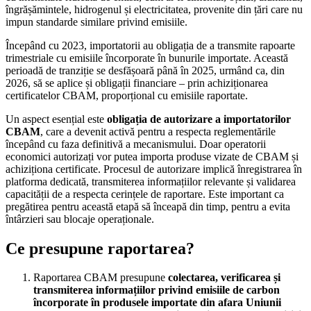
îngrășămintele, hidrogenul și electricitatea, provenite din țări care nu
impun standarde similare privind emisiile.
Începând cu 2023, importatorii au obligația de a transmite rapoarte
trimestriale cu emisiile încorporate în bunurile importate. Această
perioadă de tranziție se desfășoară până în 2025, urmând ca, din
2026, să se aplice și obligații financiare – prin achiziționarea
certificatelor CBAM, proporțional cu emisiile raportate.
Un aspect esențial este
obligația de autorizare a importatorilor
CBAM
, care a devenit activă pentru a respecta reglementările
începând cu faza definitivă a mecanismului. Doar operatorii
economici autorizați vor putea importa produse vizate de CBAM și
achiziționa certificate. Procesul de autorizare implică înregistrarea în
platforma dedicată, transmiterea informațiilor relevante și validarea
capacității de a respecta cerințele de raportare. Este important ca
pregătirea pentru această etapă să înceapă din timp, pentru a evita
întârzieri sau blocaje operaționale.
Ce presupune raportarea?
Raportarea CBAM presupune
colectarea, verificarea și
transmiterea informațiilor privind emisiile de carbon
încorporate în produsele importate din afara Uniunii