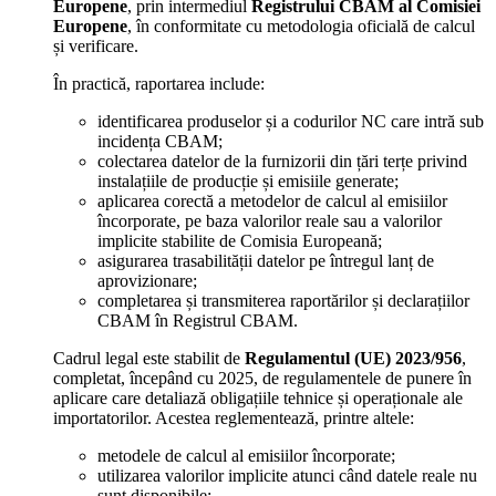
Europene
, prin intermediul
Registrului CBAM al Comisiei
Europene
, în conformitate cu metodologia oficială de calcul
și verificare.
În practică, raportarea include:
identificarea produselor și a codurilor NC care intră sub
incidența CBAM;
colectarea datelor de la furnizorii din țări terțe privind
instalațiile de producție și emisiile generate;
aplicarea corectă a metodelor de calcul al emisiilor
încorporate, pe baza valorilor reale sau a valorilor
implicite stabilite de Comisia Europeană;
asigurarea trasabilității datelor pe întregul lanț de
aprovizionare;
completarea și transmiterea raportărilor și declarațiilor
CBAM în Registrul CBAM.
Cadrul legal este stabilit de
Regulamentul (UE) 2023/956
,
completat, începând cu 2025, de regulamentele de punere în
aplicare care detaliază obligațiile tehnice și operaționale ale
importatorilor. Acestea reglementează, printre altele:
metodele de calcul al emisiilor încorporate;
utilizarea valorilor implicite atunci când datele reale nu
sunt disponibile;