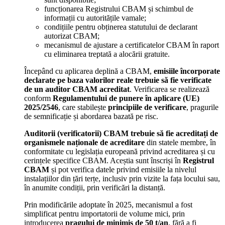
funcționarea Registrului CBAM și schimbul de
informații cu autoritățile vamale;
condițiile pentru obținerea statutului de declarant
autorizat CBAM;
mecanismul de ajustare a certificatelor CBAM în raport
cu eliminarea treptată a alocării gratuite.
Începând cu aplicarea deplină a CBAM,
emisiile încorporate
declarate pe baza valorilor reale trebuie să fie verificate
de un auditor CBAM acreditat
. Verificarea se realizează
conform
Regulamentului de punere în aplicare (UE)
2025/2546
, care stabilește
principiile de verificare
, pragurile
de semnificație și abordarea bazată pe risc.
Auditorii (verificatorii) CBAM trebuie să fie acreditați de
organismele naționale de acreditare
din statele membre, în
conformitate cu legislația europeană privind acreditarea și cu
cerințele specifice CBAM. Aceștia sunt înscriși în
Registrul
CBAM
și pot verifica datele privind emisiile la nivelul
instalațiilor din țări terțe, inclusiv prin vizite la fața locului sau,
în anumite condiții, prin verificări la distanță.
Prin modificările adoptate în 2025, mecanismul a fost
simplificat pentru importatorii de volume mici, prin
introducerea
pragului de minimis de 50 t/an
, fără a fi