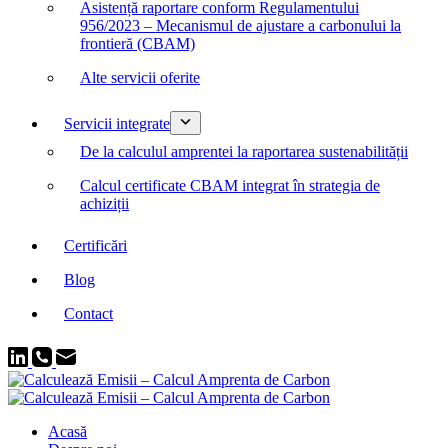
Asistență raportare conform Regulamentului
956/2023 – Mecanismul de ajustare a carbonului la
frontieră (CBAM)
Alte servicii oferite
Servicii integrate
De la calculul amprentei la raportarea sustenabilității
Calcul certificate CBAM integrat în strategia de
achiziții
Certificări
Blog
Contact
Acasă