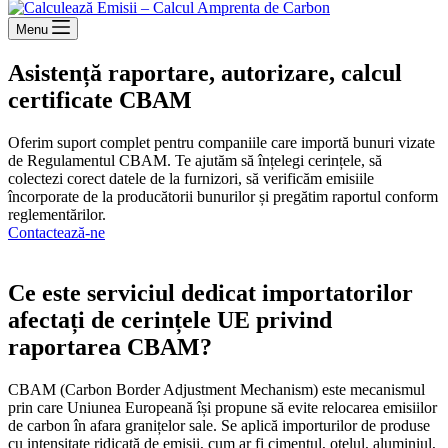
Menu
Asistență raportare, autorizare, calcul
certificate CBAM
Oferim suport complet pentru companiile care importă bunuri vizate
de Regulamentul CBAM. Te ajutăm să înțelegi cerințele, să
colectezi corect datele de la furnizori, să verificăm emisiile
încorporate de la producătorii bunurilor și pregătim raportul conform
reglementărilor.
Contactează-ne
Ce este serviciul dedicat importatorilor
afectați de cerințele UE privind
raportarea CBAM?
CBAM (Carbon Border Adjustment Mechanism) este mecanismul
prin care Uniunea Europeană își propune să evite relocarea emisiilor
de carbon în afara granițelor sale. Se aplică importurilor de produse
cu intensitate ridicată de emisii, cum ar fi cimentul, oțelul, aluminiul,